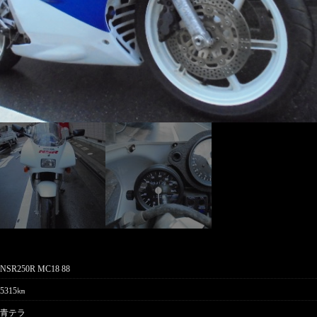
NSR250R MC18 88
5315㎞
青テラ